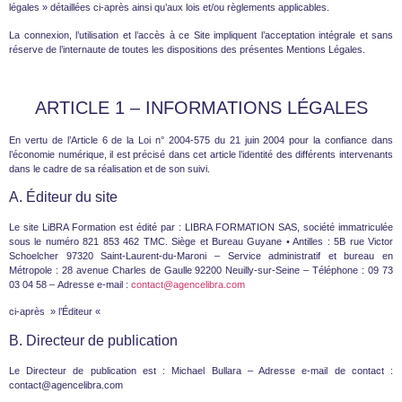
légales » détaillées ci-après ainsi qu’aux lois et/ou règlements applicables.
La connexion, l’utilisation et l’accès à ce Site impliquent l’acceptation intégrale et sans
réserve de l’internaute de toutes les dispositions des présentes Mentions Légales.
ARTICLE 1 – INFORMATIONS LÉGALES
En vertu de l’Article 6 de la Loi n° 2004-575 du 21 juin 2004 pour la confiance dans
l’économie numérique, il est précisé dans cet article l’identité des différents intervenants
dans le cadre de sa réalisation et de son suivi.
A. Éditeur du site
Le site LiBRA Formation est édité par :
LIBRA FORMATION SAS,
société immatriculée
sous le numéro 821 853 462 TMC. Siège et Bureau Guyane • Antilles : 5B rue Victor
Schoelcher 97320 Saint-Laurent-du-Maroni – Service administratif et bureau en
Métropole : 28 avenue Charles de Gaulle 92200 Neuilly-sur-Seine – Téléphone : 09 73
03 04 58 – Adresse e-mail :
contact@agencelibra.com
ci-après » l’Éditeur «
B. Directeur de publication
Le Directeur de publication est : Michael Bullara – Adresse e-mail de contact :
contact@agencelibra.com