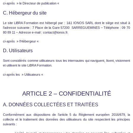
ci-après » le Directeur de publication «
C. Hébergeur du site
Le site LiBRA Formation est hébergé par :
1&1 IONOS SARL
dont le siège est situé à
l’adresse suivante : 7 Place de la Gare 57200 SARREGUEMINES – Téléphone : 09 70
80 89 11 – Adresse e-mail : contact@ionos.fr.
ci-après » l’Hébergeur «
D. Utilisateurs
Sont considérés comme utilisateurs tous les internautes qui naviguent, lisent, visionnent
et utilisent le site LiBRA Formation.
ci-après les » Utilisateurs «
ARTICLE 2 – CONFIDENTIALITÉ
A. DONNÉES COLLECTÉES ET TRAITÉES
Conformément aux dispositions de l’article 5 du Règlement européen 2016/679, la
collecte et le traitement des données des utilisateurs du site respectent les principes
suivants :