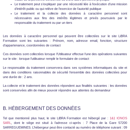
Le traitement peut s’expliquer par une nécessité liée à l’exécution d’une mission
d’intérêt public ou qui relève de l’exercice de l’autorité publique
Le traitement et la collecte des données à caractère personnel sont
nécessaires aux fins des intérêts légitimes et privés poursuivis par le
responsable du traitement ou par un tiers
Les données à caractère personnel qui peuvent être collectées sur le site LiBRA
Formation sont les suivantes : Prénom, nom, adresse email, fonction, structure
d’appartenance, coordonnées de contact
Ces données sont collectées lorsque l’Utilisateur effectue l’une des opérations suivantes
sur le site : lorsque l’utilisateur remplir le formulaire de contact
Le responsable du traitement conservera dans ses systèmes informatiques du site et
dans des conditions raisonnables de sécurité l’ensemble des données collectées pour
une durée de : 2 ans.
La collecte et le traitement des données répondent aux finalités suivantes : les données
sont conservées afin de mieux pouvoir répondre aux attentes du demandeur
B. HÉBERGEMENT DES DONNÉES
Tel que mentionné plus haut, le site LiBRA Formation est hébergé par :
1&1 IONOS
SARL
, dont le siège est situé à l’adresse ci-après : 7 Place de la Gare 57200
SARREGUEMINES. L’hébergeur peut être contacté au numéro de téléphone suivant : 09