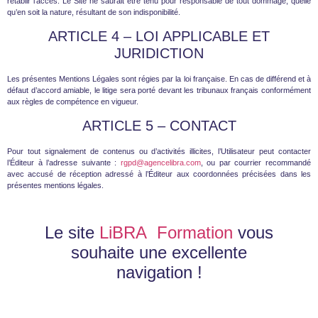
rétablir l’accès. Le Site ne saurait être tenu pour responsable de tout dommage, quelle
qu’en soit la nature, résultant de son indisponibilité.
ARTICLE 4 – LOI APPLICABLE ET
JURIDICTION
Les présentes Mentions Légales sont régies par la loi française. En cas de différend et à
défaut d’accord amiable, le litige sera porté devant les tribunaux français conformément
aux règles de compétence en vigueur.
ARTICLE 5 – CONTACT
Pour tout signalement de contenus ou d’activités illicites, l’Utilisateur peut contacter
l’Éditeur à l’adresse suivante :
rgpd@agencelibra.com
, ou par courrier recommandé
avec accusé de réception adressé à l’Éditeur aux coordonnées précisées dans les
présentes mentions légales.
Le site
LiBRA Formation
vous
souhaite une excellente
navigation !