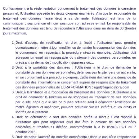
Conformément à la réglementation concernant le traitement des données à caractère
personnel, l’Utilisateur possède les droits ci-après énumérés. Afin que le responsable du
traitement des données fasse droit à sa demande, l’utilisateur est tenu de lui
communiquer : ses prénom et nom ainsi que son adresse e-mail. Le responsable du
traitement des données est tenu de répondre à l’Utilisateur dans un délai de 30 (trente)
jours maximum.
Droit d’accès, de rectification et droit à l’oubli : l’utilisateur peut prendre
connaissance, mettre à jour, modifier ou demander la suppression des données
le concernant, en respectant la procédure ci-après énoncée. L’utilisateur doit
adresser un email au responsable du traitement des données personnelles en
précisant sa demande : modification, suppression,…
Droit à la portabilité des données : l’Utilisateur a le droit de demander la
portabilité de ses données personnelles, détenues par le site, vers un autre site,
en se conformant à la procédure ci-après. L’utilisateur doit faire une demande de
portabilité des informations le concernant auprès du responsable du traitement
des données personnelles de LiBRA FORMATION : rgpd@agencelibra.com
Droit à la limitation et à l’opposition du traitement des données : l’Utilisateur a le
droit de demander la limitation ou de s’opposer au traitement de ses données
par le site, sans que le site ne puisse refuser, sauf à démontrer l’existence de
motifs légitimes et impérieux, pouvant prévaloir sur les intérêts et les droits et
libertés de l’Utilisateur.
Droit de déterminer le sort des données après la mort : il est rappelé à
l’utilisateur qu’il peut organiser quel doit être le devenir de ses données
collectées et traitées s’il décède, conformément à la loi n°2016-1321 du 7
octobre 2016.
Droit de saisir l’autorité de contrôle compétente : dans le cas où le responsable