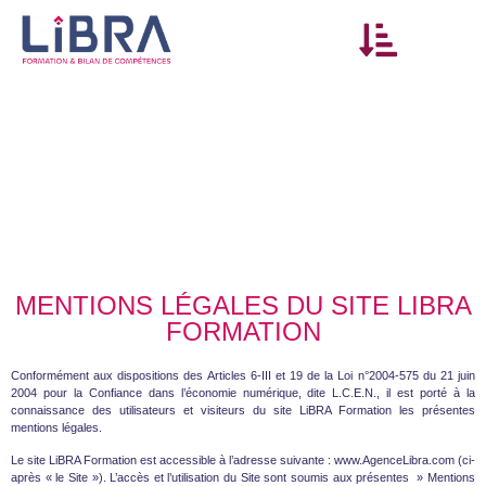
► DÉVELOPPER SES COMPÉTENCES
► DYNAMISER LES ÉQUIPES
► RÉALISER SON BILAN DE COMPÉTENCES
MENTIONS LÉGALES DU SITE LIBRA
FORMATION
Conformément aux dispositions des Articles 6-III et 19 de la Loi n°2004-575 du 21 juin
2004 pour la Confiance dans l’économie numérique, dite L.C.E.N., il est porté à la
connaissance des utilisateurs et visiteurs du site LiBRA Formation les présentes
mentions légales.
Le site LiBRA Formation est accessible à l’adresse suivante : www.AgenceLibra.com (ci-
après « le Site »). L’accès et l’utilisation du Site sont soumis aux présentes » Mentions