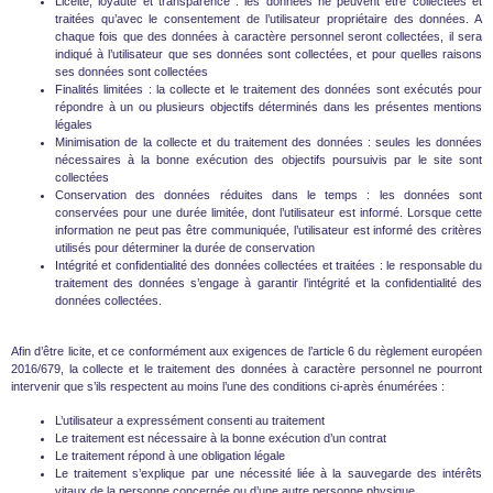
Licéité, loyauté et transparence : les données ne peuvent être collectées et
traitées qu’avec le consentement de l’utilisateur propriétaire des données. A
chaque fois que des données à caractère personnel seront collectées, il sera
indiqué à l’utilisateur que ses données sont collectées, et pour quelles raisons
ses données sont collectées
Finalités limitées : la collecte et le traitement des données sont exécutés pour
répondre à un ou plusieurs objectifs déterminés dans les présentes mentions
légales
Minimisation de la collecte et du traitement des données : seules les données
nécessaires à la bonne exécution des objectifs poursuivis par le site sont
collectées
Conservation des données réduites dans le temps : les données sont
conservées pour une durée limitée, dont l’utilisateur est informé. Lorsque cette
information ne peut pas être communiquée, l’utilisateur est informé des critères
utilisés pour déterminer la durée de conservation
Intégrité et confidentialité des données collectées et traitées : le responsable du
traitement des données s’engage à garantir l’intégrité et la confidentialité des
données collectées.
Afin d’être licite, et ce conformément aux exigences de l’article 6 du règlement européen
2016/679, la collecte et le traitement des données à caractère personnel ne pourront
intervenir que s’ils respectent au moins l’une des conditions ci-après énumérées :
L’utilisateur a expressément consenti au traitement
Le traitement est nécessaire à la bonne exécution d’un contrat
Le traitement répond à une obligation légale
Le traitement s’explique par une nécessité liée à la sauvegarde des intérêts
vitaux de la personne concernée ou d’une autre personne physique