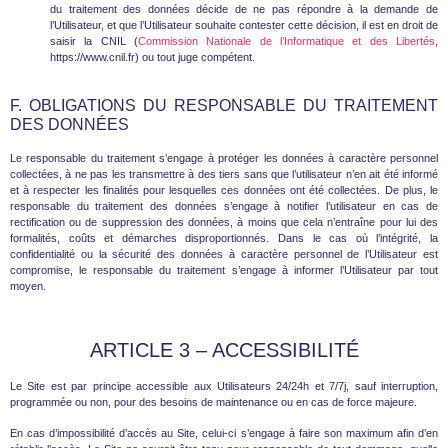
du traitement des données décide de ne pas répondre à la demande de
l’Utilisateur, et que l’Utilisateur souhaite contester cette décision, il est en droit de
saisir la CNIL (
Commission Nationale de l’Informatique et des Libertés
,
https://www.cnil.fr) ou tout juge compétent.
F. OBLIGATIONS DU RESPONSABLE DU TRAITEMENT
DES DONNÉES
Le responsable du traitement s’engage à protéger les données à caractère personnel
collectées, à ne pas les transmettre à des tiers sans que l’utilisateur n’en ait été informé
et à respecter les finalités pour lesquelles ces données ont été collectées. De plus, le
responsable du traitement des données s’engage à notifier l’utilisateur en cas de
rectification ou de suppression des données, à moins que cela n’entraîne pour lui des
formalités, coûts et démarches disproportionnés. Dans le cas où l’intégrité, la
confidentialité ou la sécurité des données à caractère personnel de l’Utilisateur est
compromise, le responsable du traitement s’engage à informer l’Utilisateur par tout
moyen.
ARTICLE 3 – ACCESSIBILITÉ
Le Site est par principe accessible aux Utilisateurs 24/24h et 7/7j, sauf interruption,
programmée ou non, pour des besoins de maintenance ou en cas de force majeure.
En cas d’impossibilité d’accès au Site, celui-ci s’engage à faire son maximum afin d’en