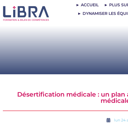
► ACCUEIL
► PLUS SU
► DYNAMISER LES ÉQUI
Désertification médicale : un plan
médicale
lun 24 