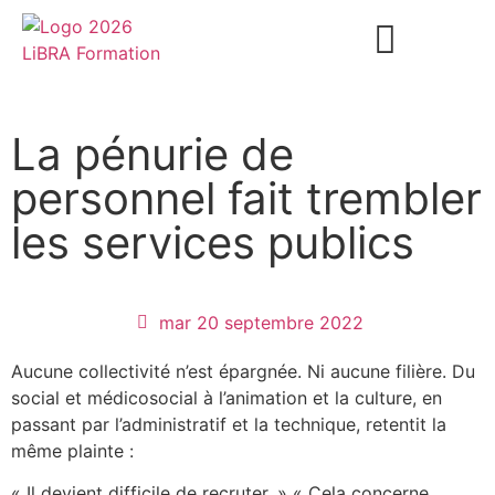
► DÉVELOPPER SES COMPÉTENCES
► DYNAMISER LES ÉQUIPES
► RÉALISER SON BILAN DE COMPÉTENCES
La pénurie de
personnel fait trembler
les services publics
mar 20 septembre 2022
Aucune collectivité n’est épargnée. Ni aucune filière. Du
social et médicosocial à l’animation et la culture, en
passant par l’administratif et la technique, retentit la
même plainte :
« Il devient difficile de recruter. » « Cela concerne