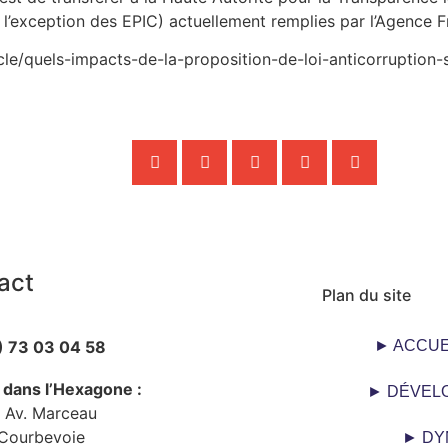
à l’exception des EPIC) actuellement remplies par l’Agence F
icle/quels-impacts-de-la-proposition-de-loi-anticorruption-
act
Plan du site
) 73 03 04 58
► ACCUE
 dans l’Hexagone :
► DÉVEL
 Av. Marceau
Courbevoie
► DY