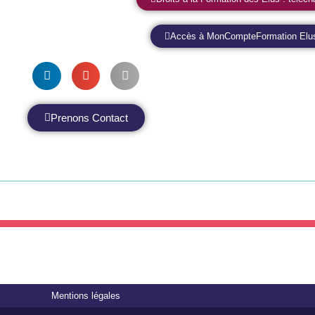
Accès à MonCompteFormation Elus 
Prenons Contact
Mentions légales