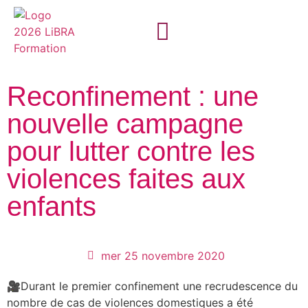
► PLUS SUR LiBRA
► DÉVELOPPER SES COMPÉTENCES
► DYNAMISER LES ÉQUIPES
► RÉALISER SON BILAN DE COMPÉTENCES
► PRENONS CONTACT
Reconfinement : une
nouvelle campagne
pour lutter contre les
violences faites aux
enfants
mer 25 novembre 2020
🎥Durant le premier confinement une recrudescence du
nombre de cas de violences domestiques a été